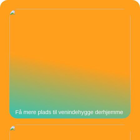
Få mere plads til venindehygge derhjemme