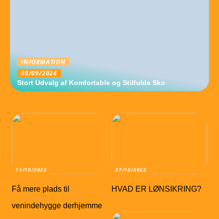
INFORMATION
05/09/2024
Stort Udvalg af Komfortable og Stilfulde Sko
11/10/2022
07/10/2022
Få mere plads til
HVAD ER LØNSIKRING?
venindehygge derhjemme