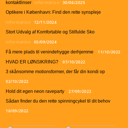
Information
30/06/2025
kontaktlinser
Optikere i København: Find den rette synspleje
Information
12/11/2024
Stort Udvalg af Komfortable og Stilfulde Sko
Information
05/09/2024
11/10/2022
Få mere plads til venindehygge derhjemme
07/10/2022
HVAD ER LØNSIKRING?
3 skånsomme motionsformer, der får din kondi op
02/10/2022
27/09/2022
Hold dit egen neon raveparty
Sådan finder du den rette spinningcykel til dit behov
16/09/2022