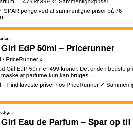
arfum … 479 kr.399 kr. Sammenlign2priser.
r ✓ SPAR penge ved at sammenligne priser på 76
u!
Parfum
Girl EdP 50ml – Pricerunner
 • PriceRunner »
od Girl EdP 50ml er 499 kroner. Det er den bedste pr
er måske at parfume kun kan bruges …
l – Find laveste priser hos PriceRunner ✓ Sammenli
good-g…
Girl Eau de Parfum – Spar op til