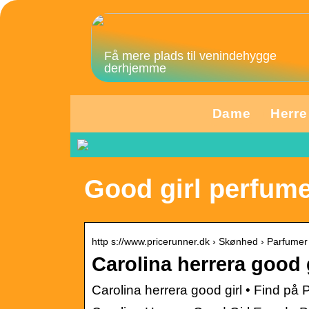
Få mere plads til venindehygge
derhjemme
Dame
Herre
Good girl perfume
http s://www.pricerunner.dk › Skønhed › Parfumer
Carolina herrera good 
Carolina herrera good girl • Find på