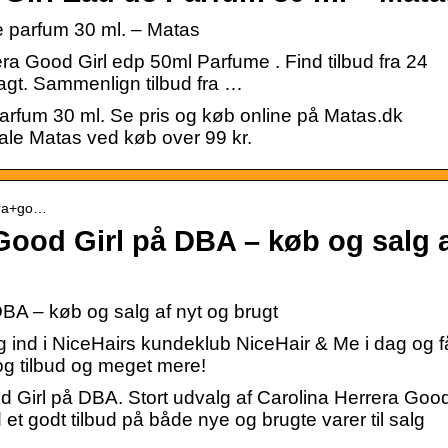
e parfum 30 ml. – Matas
a Good Girl edp 50ml Parfume . Find tilbud fra 24
agt. Sammenlign tilbud fra …
arfum 30 ml. Se pris og køb online på Matas.dk
okale Matas ved køb over 99 kr.
rera+go…
Good Girl på DBA – køb og salg 
BA – køb og salg af nyt og brugt
dig ind i NiceHairs kundeklub NiceHair & Me i dag og 
og tilbud og meget mere!
Girl på DBA. Stort udvalg af Carolina Herrera Good
id et godt tilbud på både nye og brugte varer til salg