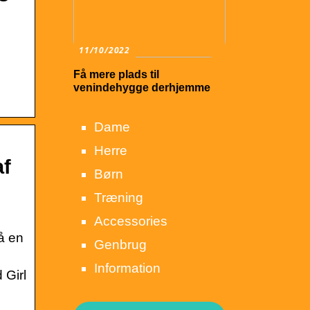
11/10/2022
Få mere plads til
venindehygge derhjemme
Dame
Herre
af
Børn
Træning
Accessories
få en
Genbrug
Information
 Girl