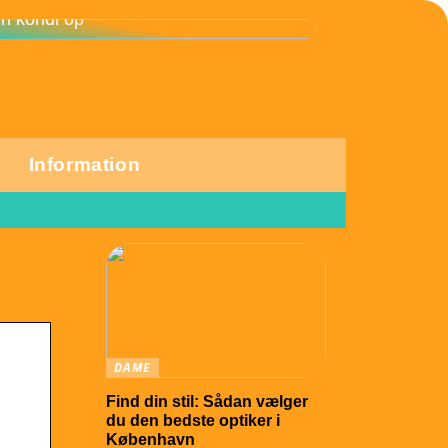
 skånsomme motionsformer, der får
in kondi op
Information
DAME
Find din stil: Sådan vælger
du den bedste optiker i
København