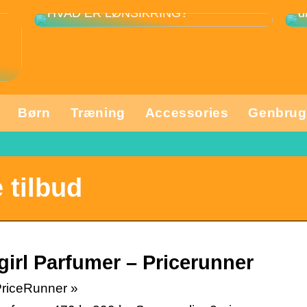
3
HVAD ER LØNSIKRING?
d
Børn
Træning
Accessories
Genbrug
 tilbud
girl Parfumer – Pricerunner
 PriceRunner »