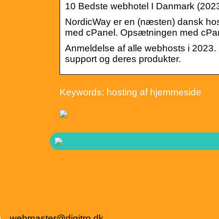
10 Bedste webhotel I Danmark (202
NordicWay er en (næsten) dansk host,
med cPanel. Opsætningen med cPanel
Anmeldelse af alle webhosts i 2023. F
support og deres produkter.
Keywords: hosting af hjemmeside
webmaster@digitro.dk