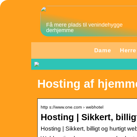
Få mere plads til venindehygge
derhjemme
Dame
Herre
Hosting af hjemm
http s://www.one.com › webhotel
Hosting | Sikkert, bill
Hosting | Sikkert, billigt og hurtigt we