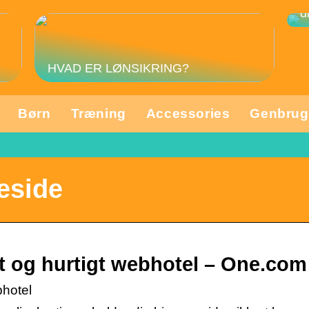
3
d
HVAD ER LØNSIKRING?
Børn
Træning
Accessories
Genbrug
eside
igt og hurtigt webhotel – One.com
bhotel