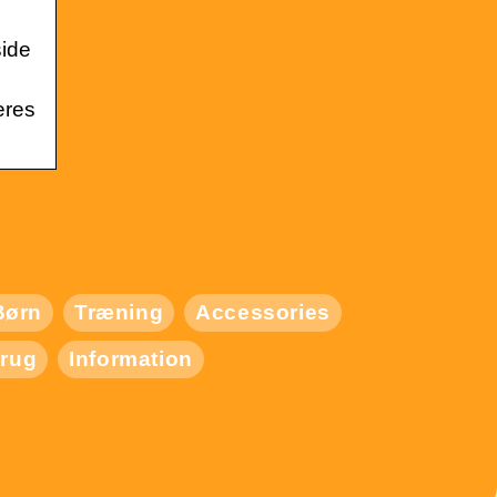
side
eres
Børn
Træning
Accessories
rug
Information