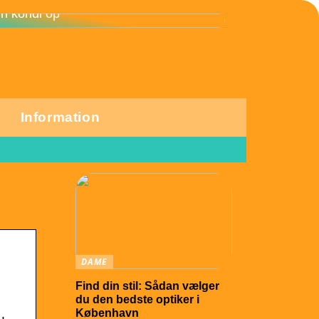
 skånsomme motionsformer, der får
in kondi op
Information
DAME
Find din stil: Sådan vælger
du den bedste optiker i
København