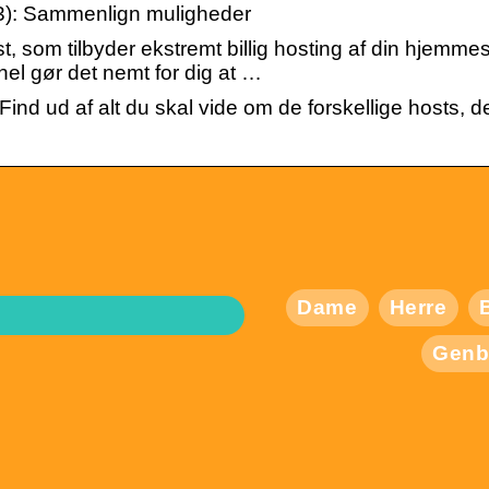
3): Sammenlign muligheder
 som tilbyder ekstremt billig hosting af din hjemme
 gør det nemt for dig at …
ind ud af alt du skal vide om de forskellige hosts, d
Dame
Herre
Genb