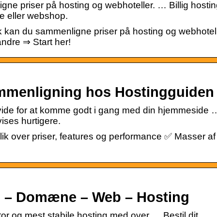
e priser på hosting og webhoteller. … Billig hostin
e eller webshop.
k kan du sammenligne priser på hosting og webhotell
ndre ⇒ Start her!
ammenligning hos Hostingguiden
l vide for at komme godt i gang med din hjemmeside 
ises hurtigere.
k over priser, features og performance ✅ Masser af
 – Domæne – Web – Hosting
 og mest stabile hosting med over … Bestil dit