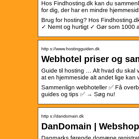
Hos Findhosting.dk kan du sammenlign
for dig, der har en mindre hjemmesid
Brug for hosting? Hos Findhosting.d
✓ Nemt og hurtigt ✓ Gør som 1000 a
http s://www.hostingguiden.dk
Webhotel priser og s
Guide til hosting … Alt hvad du ska
at en hjemmeside alt andet lige kan v
Sammenlign webhoteller ✅ Få overbli
guides og tips ✅ → Søg nu!
http s://dandomain.dk
DanDomain | Webshop
Danmarks førende domæne registrator