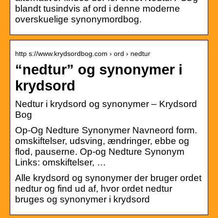
blandt tusindvis af ord i denne moderne
overskuelige synonymordbog.
http s://www.krydsordbog.com › ord › nedtur
“nedtur” og synonymer i
krydsord
Nedtur i krydsord og synonymer – Krydsord
Bog
Op-Og Nedture Synonymer Navneord form.
omskiftelser, udsving, ændringer, ebbe og
flod, pauserne. Op-og Nedture Synonym
Links: omskiftelser, …
Alle krydsord og synonymer der bruger ordet
nedtur og find ud af, hvor ordet nedtur
bruges og synonymer i krydsord