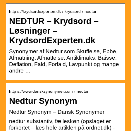
http s://krydsordexperten.dk › krydsord › nedtur
NEDTUR – Krydsord –
Løsninger –
KrydsordExperten.dk
Synonymer af Nedtur som Skuffelse, Ebbe,
Afmatning, Afmattelse, Antiklimaks, Baisse,
Deflation, Fald, Forfald, Lavpunkt og mange
andre …
http s://www.dansksynonymer.com › nedtur
Nedtur Synonym
Nedtur Synonym – Dansk Synonymer
nedtur substantiv, fælleskøn (opslaget er
forkortet – læs hele artiklen på ordnet.dk) -